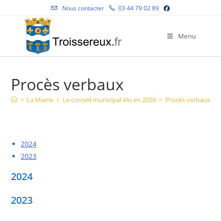
Skip
Nous contacter
03 44 79 02 89
to
content
Menu
Procès verbaux
>
La Mairie
>
Le conseil municipal élu en 2026
>
Procès verbaux
2024
2023
2024
2023