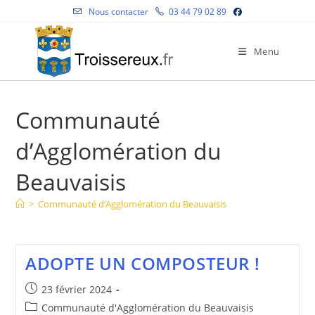
Skip
Nous contacter
03 44 79 02 89
to
content
Menu
Communauté
d’Agglomération du
Beauvaisis
>
Communauté d’Agglomération du Beauvaisis
ADOPTE UN COMPOSTEUR !
Publication
23 février 2024
publiée :
Post
Communauté d'Agglomération du Beauvaisis