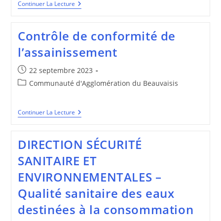
Conseils
Continuer La Lecture
Communautaires
Contrôle de conformité de
l’assainissement
Publication
22 septembre 2023
publiée :
Post
Communauté d'Agglomération du Beauvaisis
category:
Contrôle
Continuer La Lecture
De
Conformité
De
DIRECTION SÉCURITÉ
L’assainissement
SANITAIRE ET
ENVIRONNEMENTALES –
Qualité sanitaire des eaux
destinées à la consommation