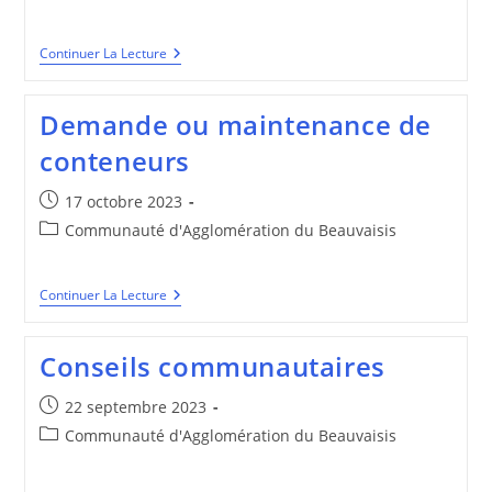
category:
ADOPTE
Continuer La Lecture
UN
COMPOSTEUR
!
Demande ou maintenance de
conteneurs
Publication
17 octobre 2023
publiée :
Post
Communauté d'Agglomération du Beauvaisis
category:
Demande
Continuer La Lecture
Ou
Maintenance
De
Conseils communautaires
Conteneurs
Publication
22 septembre 2023
publiée :
Post
Communauté d'Agglomération du Beauvaisis
category: