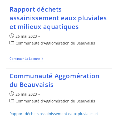
ET
RAPPORT
Rapport déchets
SUR
LA
assainissement eaux pluviales
SITUATION
EN
et milieux aquatiques
MATIERE
DE
DEVELOPPEMENT
Publication
26 mai 2023
DURABLE
publiée :
Post
Communauté d'Agglomération du Beauvaisis
category:
Rapport
Continuer La Lecture
Déchets
Assainissement
Eaux
Communauté Aggomération
Pluviales
Et
du Beauvaisis
Milieux
Aquatiques
Publication
26 mai 2023
publiée :
Post
Communauté d'Agglomération du Beauvaisis
category:
Rapport déchets assainissement eaux pluviales et