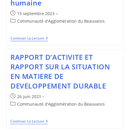
humaine
Publication
15 septembre 2023
publiée :
Post
Communauté d'Agglomération du Beauvaisis
category:
DIRECTION
Continuer La Lecture
SÉCURITÉ
SANITAIRE
ET
RAPPORT D’ACTIVITE ET
ENVIRONNEMENTALES
–
RAPPORT SUR LA SITUATION
Qualité
Sanitaire
EN MATIERE DE
Des
Eaux
DEVELOPPEMENT DURABLE
Destinées
À
La
Publication
26 juin 2023
Consommation
publiée :
Humaine
Post
Communauté d'Agglomération du Beauvaisis
category:
RAPPORT
Continuer La Lecture
D’ACTIVITE