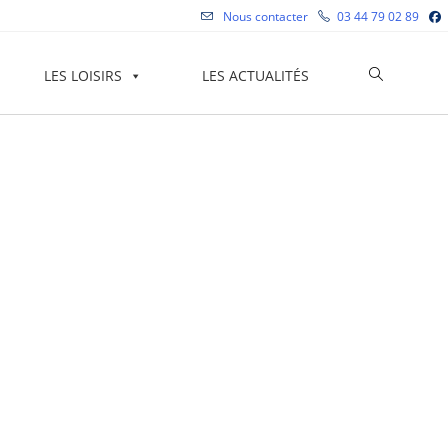
Nous contacter
03 44 79 02 89
Toggle
LES LOISIRS
LES ACTUALITÉS
website
search