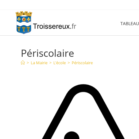
Skip
to
content
TABLEAU
Périscolaire
>
La Mairie
>
L’école
>
Périscolaire