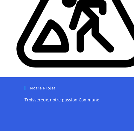
Notre Projet
Troissereux, notre passion Commune