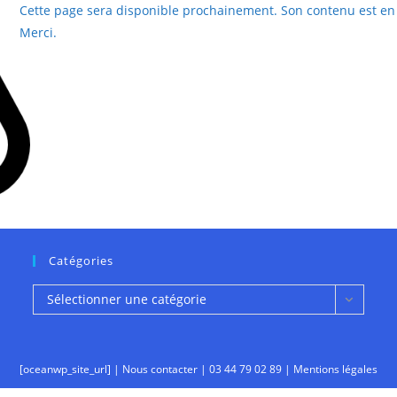
Cette page sera disponible prochainement. Son contenu est en 
Merci.
Catégories
Catégories
Sélectionner une catégorie
[oceanwp_site_url] |
Nous contacter
|
03 44 79 02 89
|
Mentions légales