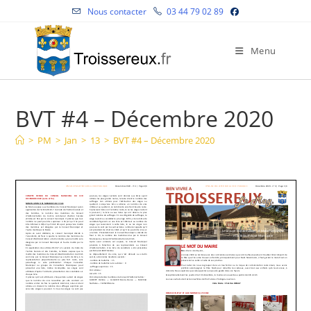
Skip
Nous contacter
03 44 79 02 89
to
content
Menu
BVT #4 – Décembre 2020
>
PM
>
Jan
>
13
>
BVT #4 – Décembre 2020