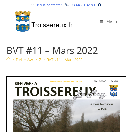
Skip
Nous contacter
03 44 79 02 89
to
content
Menu
BVT #11 – Mars 2022
>
PM
>
Avr
>
7
>
BVT #11 – Mars 2022