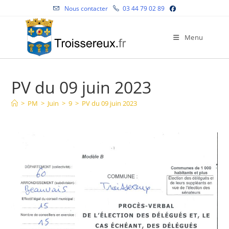
Skip
Nous contacter
03 44 79 02 89
to
content
Menu
PV du 09 juin 2023
>
PM
>
Juin
>
9
>
PV du 09 juin 2023