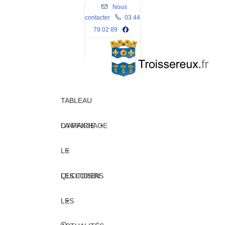
Skip
Nous
contacter
to
03 44
79 02 89
content
TABLEAU
D’AFFICHAGE
LA MAIRIE
LE
QUOTIDIEN
LES LOISIRS
LES