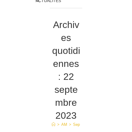
Toggle
ACTUALITÉS
website
Archiv
search
es
quotidi
ennes
: 22
septe
mbre
2023
>
AM
>
Sep
>
22