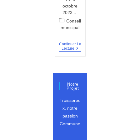
publiée :
octobre
2023
Post
Conseil
category:
municipal
Continuer La
PV
Lecture
Du
18
Juillet
2023
Notre
Projet
Troissereu
x, notre
passion
Commune