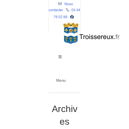
Skip
Nous
contacter
to
03 44
79 02 89
content
Menu
Archiv
es