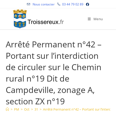
Skip
Nous contacter
03 44 79 02 89
to
content
Menu
Arrêté Permanent n°42 –
Portant sur l’interdiction
de circuler sur le Chemin
rural n°19 Dit de
Campdeville, zonage A,
section ZX n°19
>
PM
>
Oct
>
31
>
Arrêté Permanent n°42 – Portant sur l’interdicti