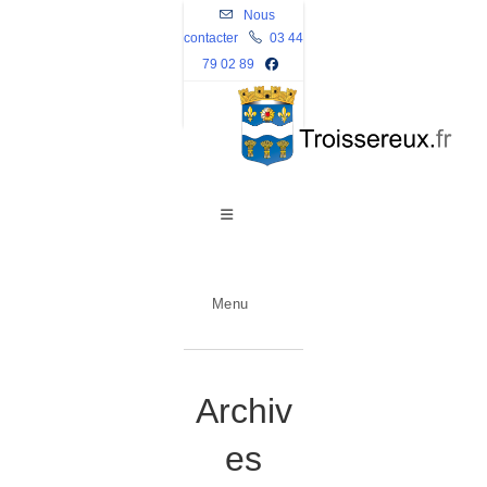
Skip
Nous
contacter
to
03 44
79 02 89
content
Menu
Archiv
es