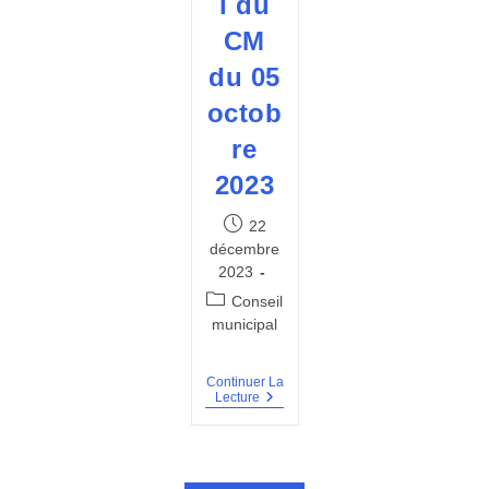
l du
CM
du 05
octob
re
2023
Publication
22
publiée :
décembre
2023
Post
Conseil
category:
municipal
Continuer La
Procès
Lecture
Verbal
Du
CM
Du
05