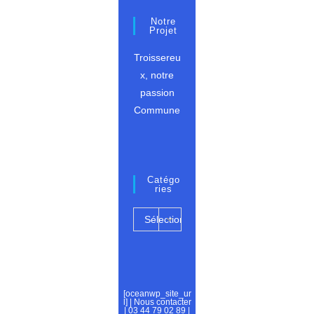
Octobre
2023
Notre
Projet
Troissereu
x, notre
passion
Commune
Catégo
Ries
Catégories
Sélectionner
une
catégorie
[oceanwp_site_ur
l] |
Nous contacter
|
03 44 79 02 89
|