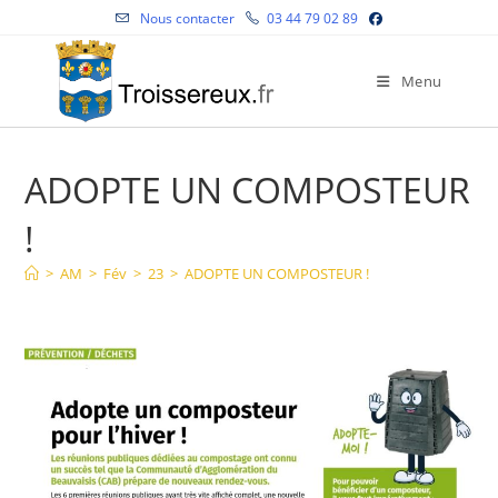
Skip
Nous contacter
03 44 79 02 89
to
content
Menu
ADOPTE UN COMPOSTEUR
!
>
AM
>
Fév
>
23
>
ADOPTE UN COMPOSTEUR !