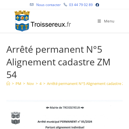
Skip
Nous contacter
03 44 79 02 89
to
content
Menu
Arrêté permanent N°5
Alignement cadastre ZM
54
>
PM
>
Nov
>
4
>
Arrêté permanent N°5 Alignement cadastre ZM 