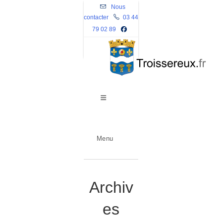
Skip
Nous
contacter
to
03 44
79 02 89
content
Menu
Archiv
es