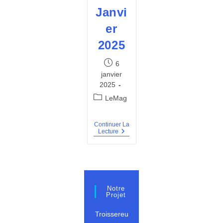
Janvi
er
2025
Publication
6
publiée :
janvier
2025
Post
LeMag
category:
Continuer La
BVT
Lecture
#20
–
Janvier
2025
Notre
Projet
Troissereu