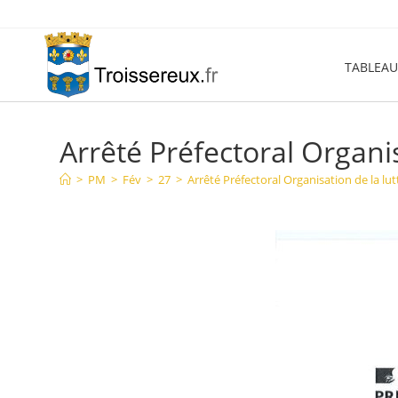
Skip
to
content
TABLEAU
Arrêté Préfectoral Organis
>
PM
>
Fév
>
27
>
Arrêté Préfectoral Organisation de la lu