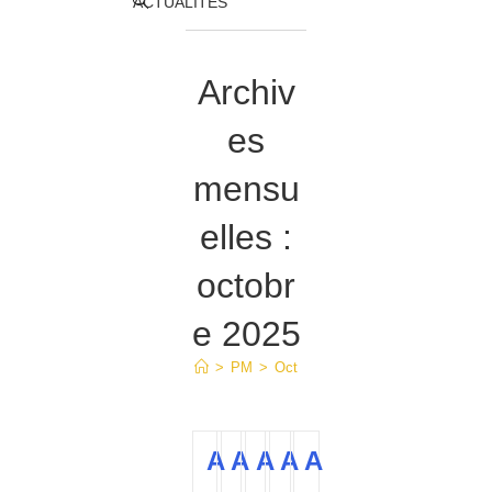
Toggle
ACTUALITÉS
website
Archiv
search
es
mensu
elles :
octobr
e 2025
>
PM
>
Oct
A
A
A
A
A