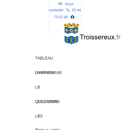
Skip
Nous
contacter
to
03 44
79 02 89
content
TABLEAU
D’AFFICHAGE
LA MAIRIE
LE
QUOTIDIEN
LES LOISIRS
LES