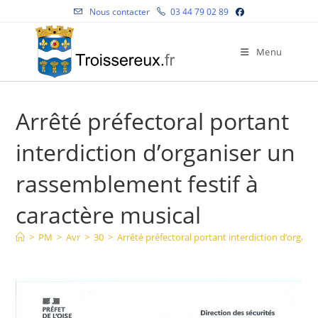
Skip
Nous contacter
03 44 79 02 89
to
content
Menu
Arrêté préfectoral portant
interdiction d’organiser un
rassemblement festif à
caractère musical
>
PM
>
Avr
>
30
>
Arrêté préfectoral portant interdiction d’organi