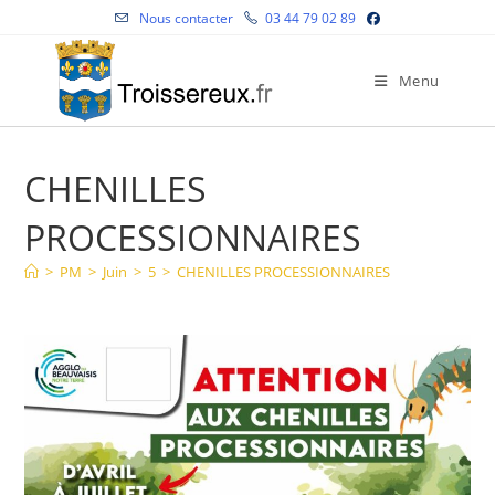
Skip
Nous contacter
03 44 79 02 89
to
content
Menu
CHENILLES
PROCESSIONNAIRES
>
PM
>
Juin
>
5
>
CHENILLES PROCESSIONNAIRES