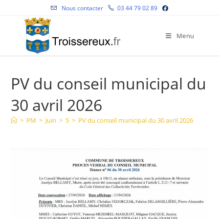
Skip
Nous contacter
03 44 79 02 89
to
content
Menu
PV du conseil municipal du
30 avril 2026
>
PM
>
Juin
>
5
>
PV du conseil municipal du 30 avril 2026