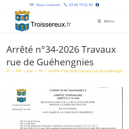
Skip
Nous contacter
03 44 79 02 89
to
content
Menu
Arrêté n°34-2026 Travaux
rue de Guéhengnies
>
PM
>
Juin
>
18
>
Arrêté n°34-2026 Travaux rue de Guéhengnies