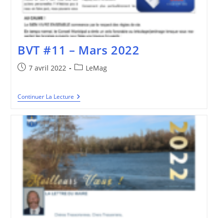
BVT #11 – Mars 2022
Publication
Post
7 avril 2022
LeMag
publiée :
category:
BVT
Continuer La Lecture
#11
–
Mars
2022