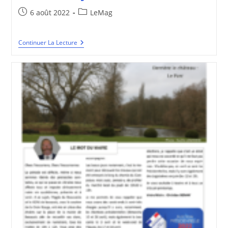
Publication
Post
6 août 2022
LeMag
publiée :
category:
BVT
Continuer La Lecture
#12
–
Juin
2022