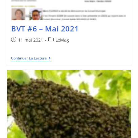
BVT #6 – Mai 2021
Publication
Post
11 mai 2021
LeMag
publiée :
category:
BVT
Continuer La Lecture
#6
–
Mai
2021