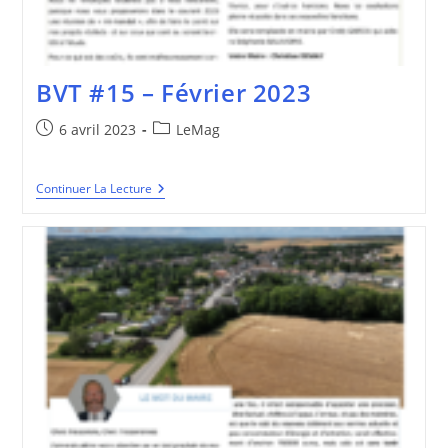
BVT #15 – Février 2023
Publication
Post
6 avril 2023
LeMag
publiée :
category:
BVT
Continuer La Lecture
#15
–
Février
2023