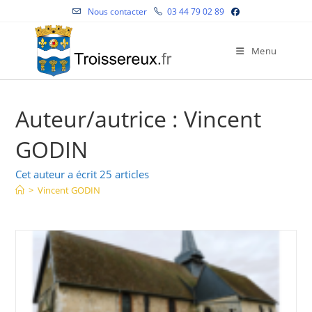
Skip
Nous contacter
03 44 79 02 89
to
content
Menu
Auteur/autrice :
Vincent
GODIN
Cet auteur a écrit 25 articles
>
Vincent GODIN