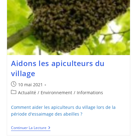
Aidons les apiculteurs du
village
Publication
10 mai 2021
publiée :
Post
Actualité
/
Environnement
/
Informations
category:
Comment aider les apiculteurs du village lors de la
période d'essaimage des abeilles ?
Aidons
Continuer La Lecture
Les