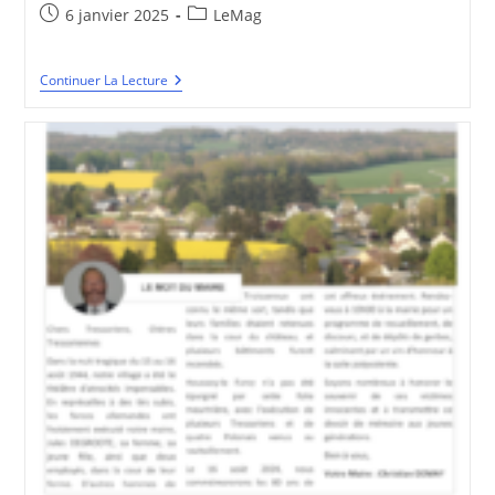
Publication
Post
6 janvier 2025
LeMag
publiée :
category:
BVT
Continuer La Lecture
#20
–
Janvier
2025