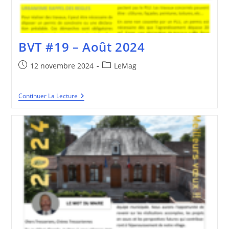
BVT #19 – Août 2024
Publication
Post
12 novembre 2024
LeMag
publiée :
category:
BVT
Continuer La Lecture
#19
–
Août
2024