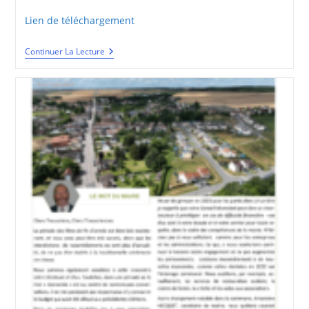
publiée :
category:
Lien de téléchargement
BVT
Continuer La Lecture
#16
–
Mai
2023