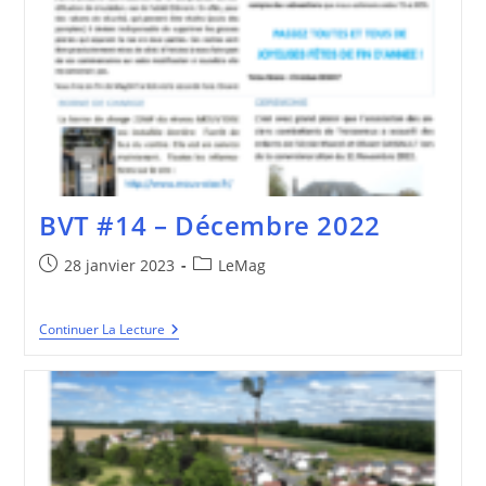
BVT #14 – Décembre 2022
Publication
Post
28 janvier 2023
LeMag
publiée :
category:
BVT
Continuer La Lecture
#14
–
Décembre
2022