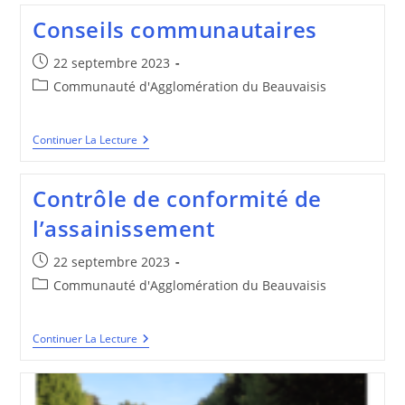
–
Conseils communautaires
Novembre
2023
Publication
22 septembre 2023
publiée :
Post
Communauté d'Agglomération du Beauvaisis
category:
Conseils
Continuer La Lecture
Communautaires
Contrôle de conformité de
l’assainissement
Publication
22 septembre 2023
publiée :
Post
Communauté d'Agglomération du Beauvaisis
category:
Contrôle
Continuer La Lecture
De
Conformité
De
L’assainissement