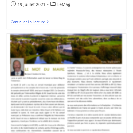
Publication
Post
19 juillet 2021
LeMag
publiée :
category:
BVT
Continuer La Lecture
#7
–
Juillet
2021