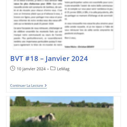
BVT #18 – Janvier 2024
Publication
Post
10 janvier 2024
LeMag
publiée :
category:
BVT
Continuer La Lecture
#18
–
Janvier
2024