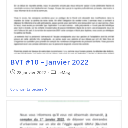
BVT #10 – Janvier 2022
Publication
Post
28 janvier 2022
LeMag
publiée :
category:
BVT
Continuer La Lecture
#10
–
Janvier
2022