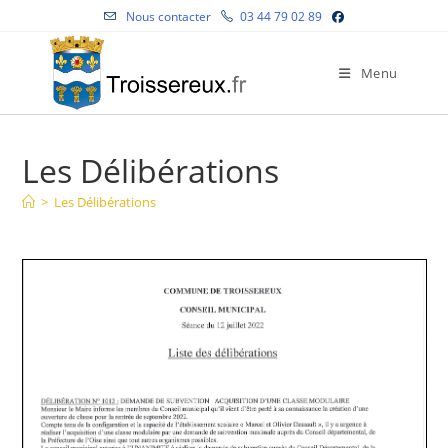
Skip
Nous contacter
03 44 79 02 89
to
content
Menu
Les Délibérations
>
Les Délibérations