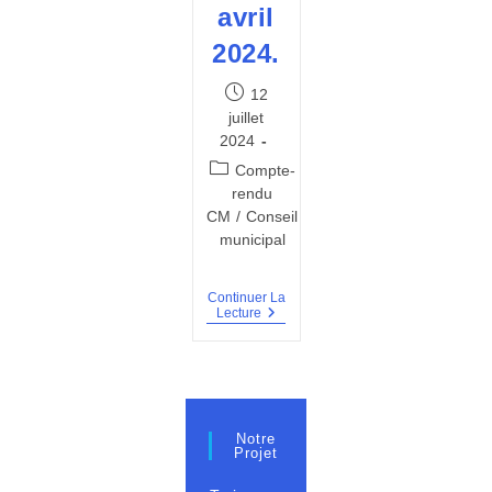
avril
2024.
Publication
12
publiée :
juillet
2024
Post
Compte-
category:
rendu
CM
/
Conseil
municipal
Continuer La
PV
Lecture
Du
Conseil
Municipal
Du
16
Avril
2024.
Notre
Projet