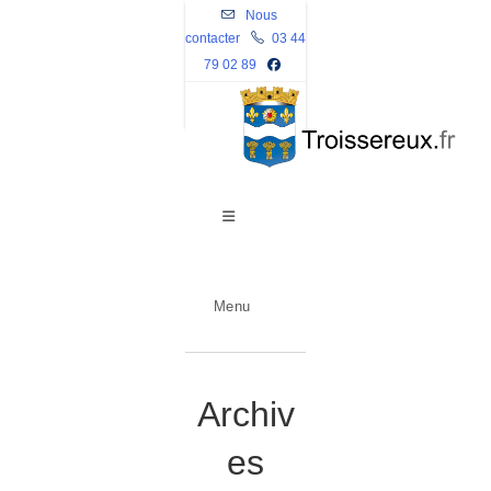
Skip
Nous
contacter
to
03 44
79 02 89
content
Menu
Archiv
es