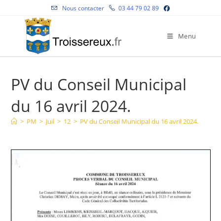
Skip
Nous contacter
03 44 79 02 89
to
content
Menu
PV du Conseil Municipal
du 16 avril 2024.
>
PM
>
Juil
>
12
>
PV du Conseil Municipal du 16 avril 2024.