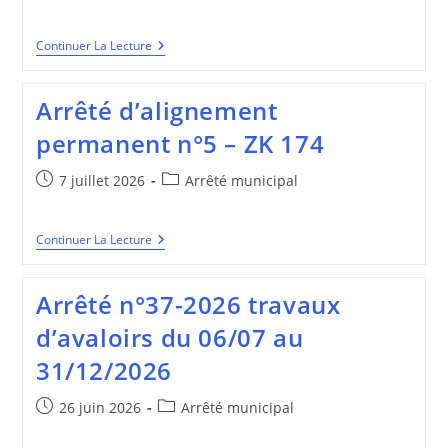
publiée :
category:
Arrêté
Continuer La Lecture
38-
2026
Autorisation
Arrêté d’alignement
Intervention
De
permanent n°5 – ZK 174
L’étude
De
L’assainissement
Publication
Post
7 juillet 2026
Arrêté municipal
Sur
publiée :
category:
La
Commune
Arrêté
Continuer La Lecture
D’alignement
Permanent
N°5
Arrêté n°37-2026 travaux
–
ZK
d’avaloirs du 06/07 au
174
31/12/2026
Publication
Post
26 juin 2026
Arrêté municipal
publiée :
category: