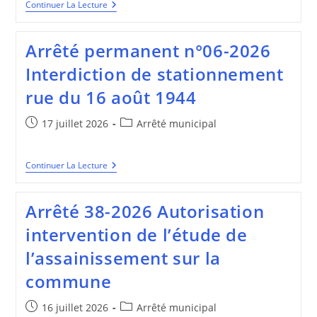
Arrêté
Continuer La Lecture
N°39-
2026
Rue
Arrêté permanent n°06-2026
De
Calais-
Interdiction de stationnement
De
Dieppe-
rue du 16 août 1944
Du
16
Aout
Publication
Post
17 juillet 2026
Arrêté municipal
1944
publiée :
category:
–
De
La
Arrêté
Continuer La Lecture
Gare-
Permanent
Du
N°06-
Puits
2026
Arrêté 38-2026 Autorisation
Interdiction
De
intervention de l’étude de
Stationnement
Rue
l’assainissement sur la
Du
16
commune
Août
1944
Publication
Post
16 juillet 2026
Arrêté municipal