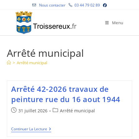
Skip
Nous contacter
03 44 79 02 89
to
content
Menu
Arrêté municipal
>
Arrêté municipal
Arrêté 42-2026 travaux de
peinture rue du 16 aout 1944
Publication
Post
31 juillet 2026
Arrêté municipal
publiée :
category:
Arrêté
Continuer La Lecture
42-
2026