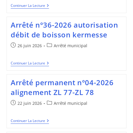
Arrêté
Continuer La Lecture
N°37-
2026
Travaux
Arrêté n°36-2026 autorisation
D’avaloirs
Du
débit de boisson kermesse
06/07
Au
31/12/2026
Publication
Post
26 juin 2026
Arrêté municipal
publiée :
category:
Arrêté
Continuer La Lecture
N°36-
2026
Autorisation
Arrêté permanent n°04-2026
Débit
De
alignement ZL 77-ZL 78
Boisson
Kermesse
Publication
Post
22 juin 2026
Arrêté municipal
publiée :
category:
Arrêté
Continuer La Lecture
Permanent
N°04-