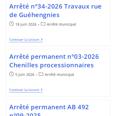
2026
Arrêté n°34-2026 Travaux rue
Alignement
ZL
de Guéhengnies
77-
ZL
78
Publication
Post
18 juin 2026
Arrêté municipal
publiée :
category:
Arrêté
Continuer La Lecture
N°34-
2026
Travaux
Arrêté permanent n°03-2026
Rue
De
Chenilles processionnaires
Guéhengnies
Publication
Post
5 juin 2026
Arrêté municipal
publiée :
category:
Arrêté
Continuer La Lecture
Permanent
N°03-
2026
Arrêté permanent AB 492
Chenilles
Processionnaires
n°09-2025