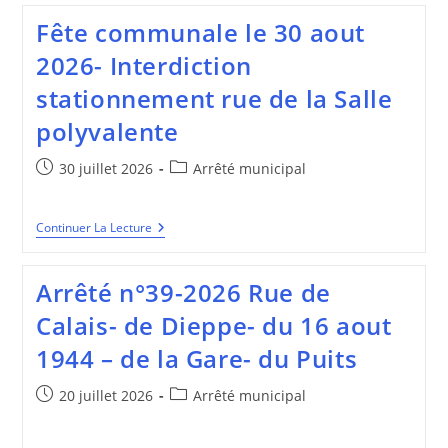
Travaux
Fête communale le 30 aout
De
Peinture
2026- Interdiction
Rue
Du
stationnement rue de la Salle
16
Aout
polyvalente
1944
Publication
Post
30 juillet 2026
Arrêté municipal
publiée :
category:
Fête
Continuer La Lecture
Communale
Le
30
Arrêté n°39-2026 Rue de
Aout
2026-
Calais- de Dieppe- du 16 aout
Interdiction
Stationnement
1944 – de la Gare- du Puits
Rue
De
La
Publication
Post
20 juillet 2026
Arrêté municipal
Salle
publiée :
category:
Polyvalente