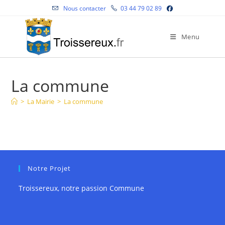
Skip
Nous contacter
03 44 79 02 89
to
content
Menu
La commune
>
La Mairie
>
La commune
Notre Projet
Troissereux, notre passion Commune