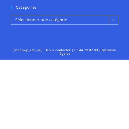
Catégories
Catégories
Sélectionner une catégorie
[oceanwp_site_url] |
Nous contacter
|
03 44 79 02 89
|
Mentions
légales