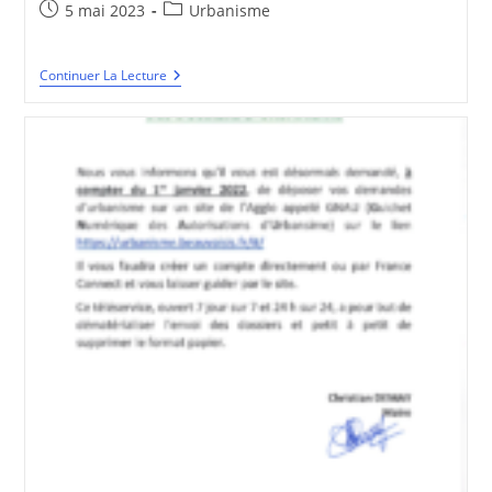
Publication
Post
5 mai 2023
Urbanisme
publiée :
category:
Quelles
Continuer La Lecture
Autorisations,
Pour
Quels
Travaux
?