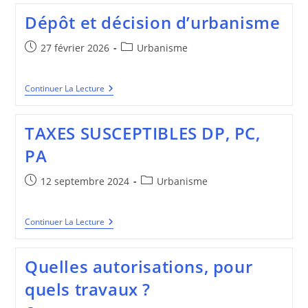
Et
Dépôt et décision d’urbanisme
Décisions
D’urbanisme
Publication
Post
27 février 2026
Urbanisme
publiée :
category:
Dépôt
Continuer La Lecture
Et
Décision
D’urbanisme
TAXES SUSCEPTIBLES DP, PC,
PA
Publication
Post
12 septembre 2024
Urbanisme
publiée :
category:
TAXES
Continuer La Lecture
SUSCEPTIBLES
DP,
PC,
Quelles autorisations, pour
PA
quels travaux ?