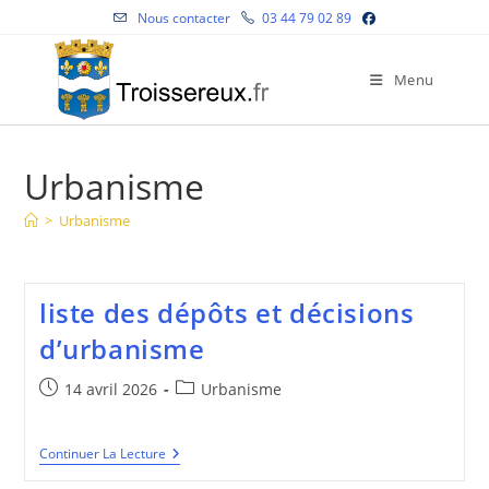
Skip
Nous contacter
03 44 79 02 89
to
content
Menu
Urbanisme
>
Urbanisme
liste des dépôts et décisions
d’urbanisme
Publication
Post
14 avril 2026
Urbanisme
publiée :
category:
Liste
Continuer La Lecture
Des
Dépôts