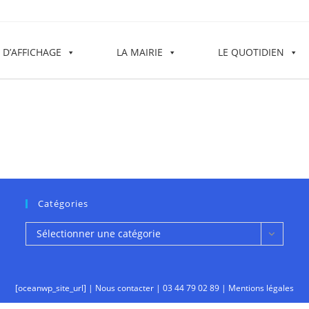
 D’AFFICHAGE
LA MAIRIE
LE QUOTIDIEN
Catégories
Catégories
Sélectionner une catégorie
[oceanwp_site_url] |
Nous contacter
|
03 44 79 02 89
|
Mentions légales