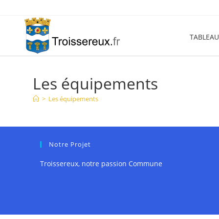
Skip
to
content
TABLEAU
Les équipements
>
Les équipements
Notre Projet
Troissereux, notre passion Commune