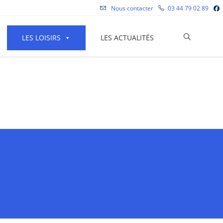
Nous contacter
03 44 79 02 89
Toggle
LES LOISIRS
LES ACTUALITÉS
website
search