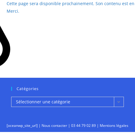
Cette page sera disponible prochainement. Son contenu est en 
Merci.
Catégories
Catégories
Sélectionner une catégorie
[oceanwp_site_url] |
Nous contacter
|
03 44 79 02 89
|
Mentions légales