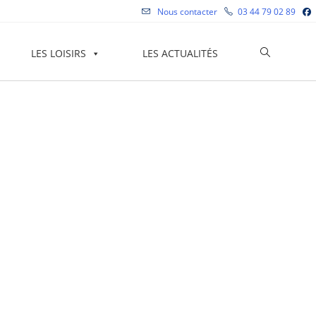
Nous contacter
03 44 79 02 89
Toggle
LES LOISIRS
LES ACTUALITÉS
website
search