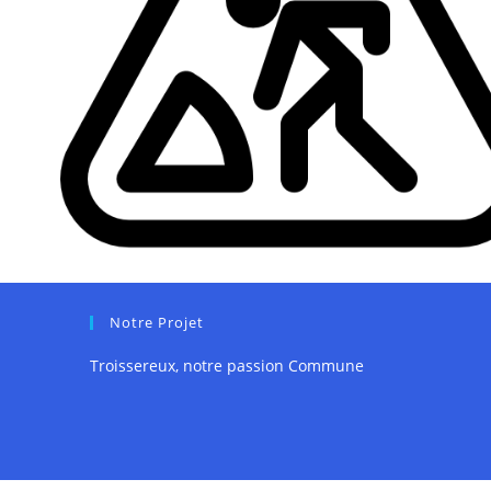
Notre Projet
Troissereux, notre passion Commune