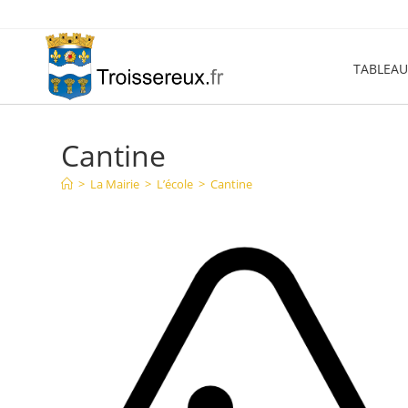
Skip
to
content
TABLEAU
Cantine
>
La Mairie
>
L’école
>
Cantine