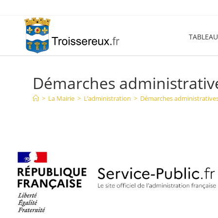
Skip
to
content
TABLEAU
Démarches administrativ
>
La Mairie
>
L’administration
>
Démarches administrative