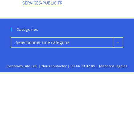
SERVICES-PUBLIC.FR
Catégories
Catégories
Sélectionner une catégorie
[oceanwp_site_url] |
Nous contacter
|
03 44 79 02 89
|
Mentions légales