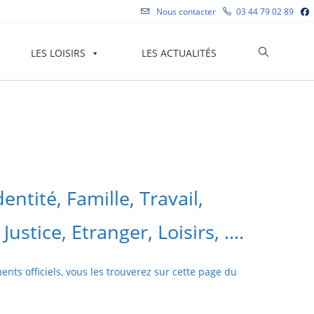
Nous contacter
03 44 79 02 89
Toggle
LES LOISIRS
LES ACTUALITÉS
website
search
dentité, Famille, Travail,
ustice, Etranger, Loisirs, ….
ts officiels, vous les trouverez sur cette page du