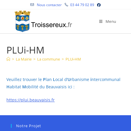
Skip
Nous contacter
03 44 79 02 89
to
content
Menu
PLUi-HM
>
La Mairie
>
La commune
>
PLUi-HM
Veuillez trouver le
P
lan
L
ocal d’
U
rbanisme
i
ntercommunal
H
abitat
M
obilité du Beauvaisis ici :
https://plui.beauvaisis.fr
Notre Projet