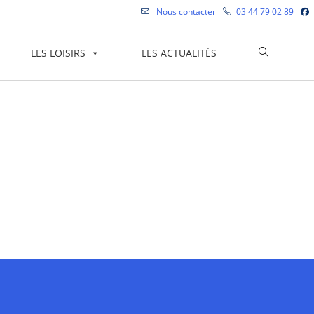
Nous contacter
03 44 79 02 89
Toggle
LES LOISIRS
LES ACTUALITÉS
website
search