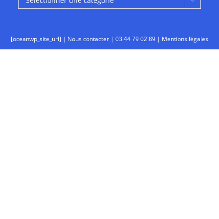
Sélectionner une catégorie
[oceanwp_site_url] |
Nous contacter
|
03 44 79 02 89
|
Mentions légales