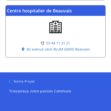
C
entre hospitalier de Beauvais
03 44 11 21 21
40 avenue Léon BLUM 60000 Beauvais
Notre Projet
Troissereux, notre passion Commune