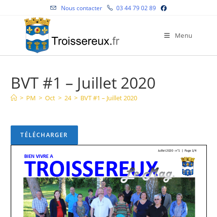
Skip
Nous contacter
03 44 79 02 89
to
content
Menu
BVT #1 – Juillet 2020
>
PM
>
Oct
>
24
>
BVT #1 – Juillet 2020
TÉLÉCHARGER