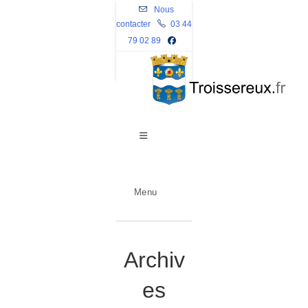
Skip
Nous
contacter
to
03 44
79 02 89
content
Menu
Archiv
es