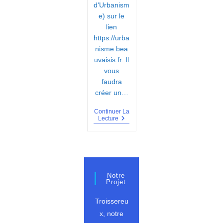
d'Urbanism
e) sur le
lien
https://urba
nisme.bea
uvaisis.fr. Il
vous
faudra
créer un…
Continuer La
Dématérialisation
Lecture
Des
Dossiers
D’urbanisme
Notre
Projet
Troissereu
x, notre