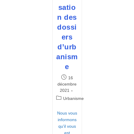
satio
n des
dossi
ers
d’urb
anism
e
Publication
16
publiée :
décembre
2021
Post
Urbanisme
category:
Nous vous
informons
qu'il vous
est