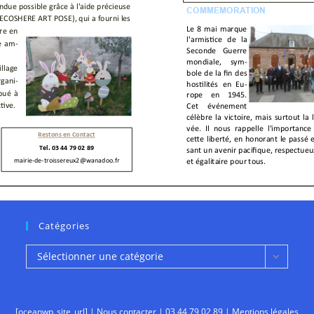
Catégories
Catégories
Sélectionner une catégorie
[oceanwp_site_url] |
Nous contacter
|
03 44 79 02 89
|
Mentions légales