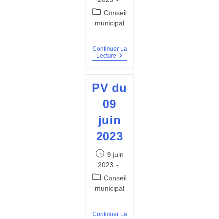
Post
Conseil
category:
municipal
Continuer La
PV
Lecture
Du
16
Mai
PV du
2023
09
juin
2023
Publication
9 juin
publiée :
2023
Post
Conseil
category:
municipal
Continuer La