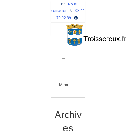
Skip
Nous
contacter
to
03 44
79 02 89
content
Menu
Archiv
es