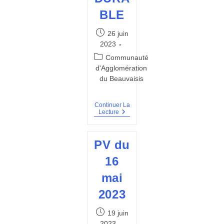
BLE
Publication
26 juin
publiée :
2023
Post
Communauté
category:
d'Agglomération
du Beauvaisis
Continuer La
RAPPORT
Lecture
D’ACTIVITE
ET
RAPPORT
PV du
SUR
LA
16
SITUATION
EN
mai
MATIERE
DE
2023
DEVELOPPEMENT
DURABLE
Publication
19 juin
publiée :
2023