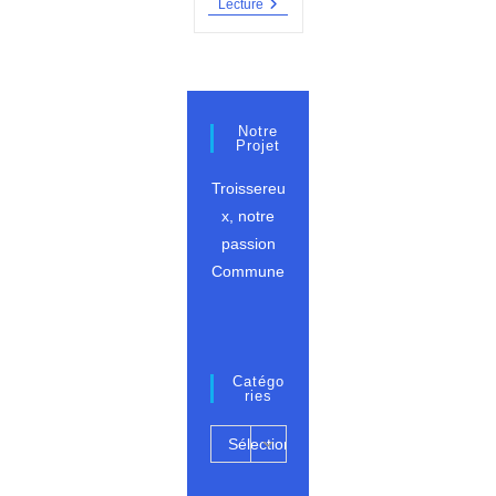
PV
Lecture
Du
09
Juin
2023
Notre
Projet
Troissereu
x, notre
passion
Commune
Catégo
Ries
Catégories
Sélectionner
une