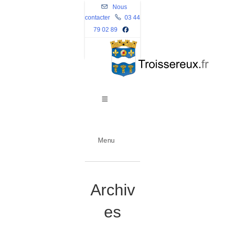
Skip
Nous
contacter
to
03 44
79 02 89
content
Menu
Archiv
es