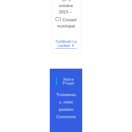
publiée :
octobre
2023
Post
Conseil
category:
municipal
Continuer La
PV
Lecture
Du
18
Juillet
2023
Notre
Projet
Troissereu
x, notre
passion
Commune