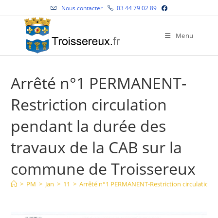
Skip
Nous contacter
03 44 79 02 89
to
content
Menu
Arrêté n°1 PERMANENT-
Restriction circulation
pendant la durée des
travaux de la CAB sur la
commune de Troissereux
>
PM
>
Jan
>
11
>
Arrêté n°1 PERMANENT-Restriction circulation p