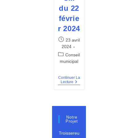
du 22
févrie
r 2024
Publication
23 avril
publiée :
2024
Post
Conseil
category:
municipal
Continuer La
Procès
Lecture
Verbal
Du
CM
Du
22
Février
2024
Notre
Projet
Troissereu