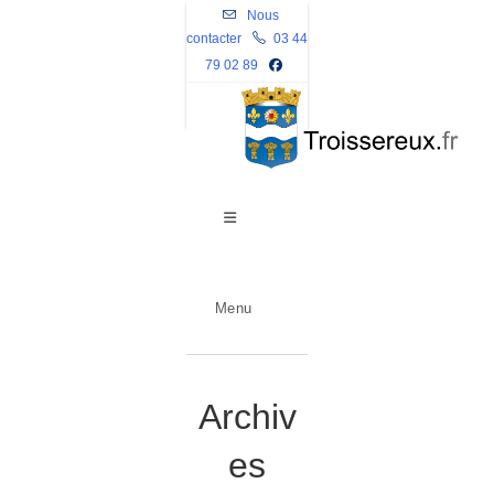
Skip
Nous
contacter
to
03 44
79 02 89
content
Menu
Archiv
es