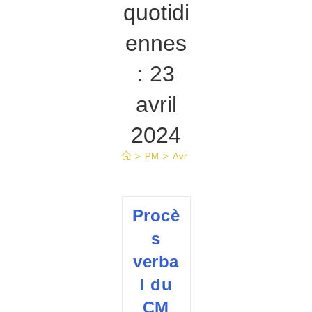
quotidi
ennes
: 23
avril
2024
>
PM
>
Avr
>
23
Procè
s
verba
l du
CM