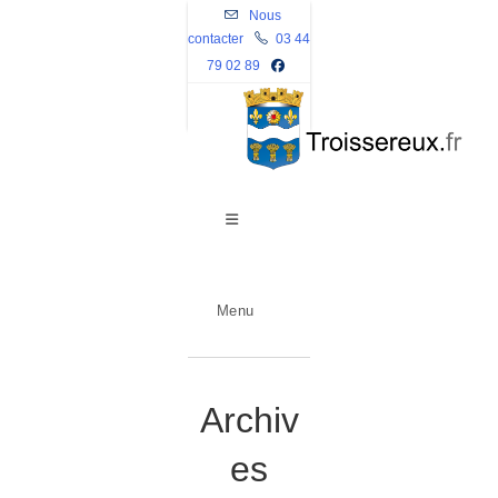
Skip
Nous
contacter
to
03 44
79 02 89
content
Menu
Archiv
es