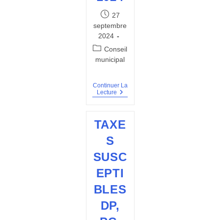
Publication
27
publiée :
septembre
2024
Post
Conseil
category:
municipal
Continuer La
PV
Lecture
Du
CM
Du
TAXE
11
Juillet
S
2024
SUSC
EPTI
BLES
DP,