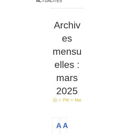
Toggle
ACTUALITÉS
website
Archiv
search
es
mensu
elles :
mars
2025
>
PM
>
Mar
A
A