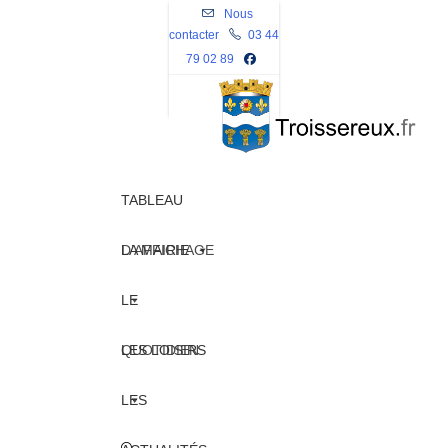
Skip
Nous
contacter
to
03 44
79 02 89
content
TABLEAU
D’AFFICHAGE
LA MAIRIE
LE
QUOTIDIEN
LES LOISIRS
LES