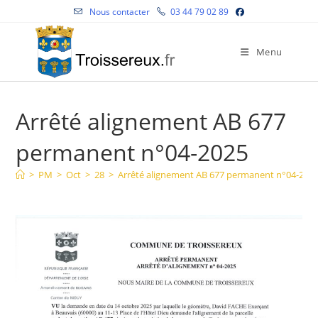
Skip
Nous contacter
03 44 79 02 89
to
content
Menu
Arrêté alignement AB 677
permanent n°04-2025
>
PM
>
Oct
>
28
>
Arrêté alignement AB 677 permanent n°04-202