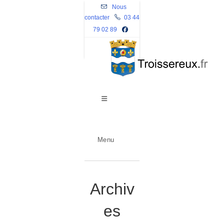
Skip
Nous
contacter
to
03 44
79 02 89
content
Menu
Archiv
es