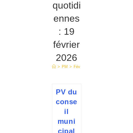
quotidi
ennes
: 19
février
2026
>
PM
>
Fév
>
19
PV du
conse
il
muni
cipal