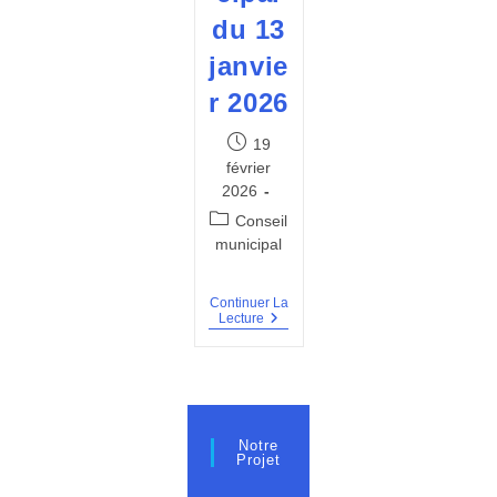
du 13
janvie
r 2026
Publication
19
publiée :
février
2026
Post
Conseil
category:
municipal
Continuer La
PV
Lecture
Du
Conseil
Municipal
Du
13
Janvier
2026
Notre
Projet