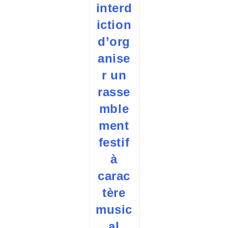
interd
iction
d’org
anise
r un
rasse
mble
ment
festif
à
carac
tère
music
al