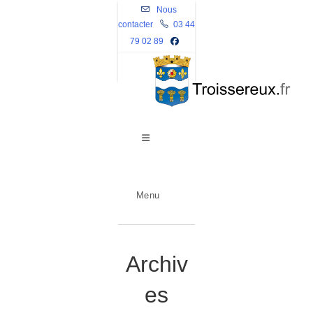
Skip
Nous
contacter
to
03 44
79 02 89
content
Menu
Archiv
es