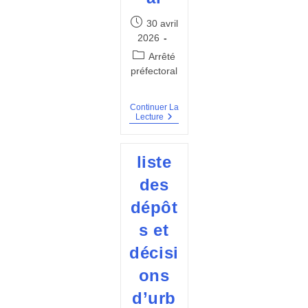
Publication
30 avril
publiée :
2026
Post
Arrêté
category:
préfectoral
Continuer La
Arrêté
Lecture
Préfectoral
Portant
Interdiction
liste
D’organiser
Un
des
Rassemblement
Festif
dépôt
À
Caractère
s et
Musical
décisi
ons
d’urb