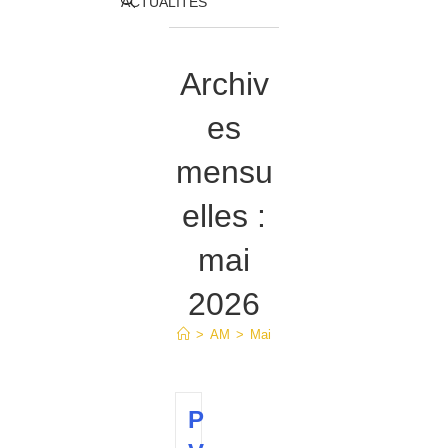
Toggle
ACTUALITÉS
website
Archiv
search
es
mensu
elles :
mai
2026
>
AM
>
Mai
P