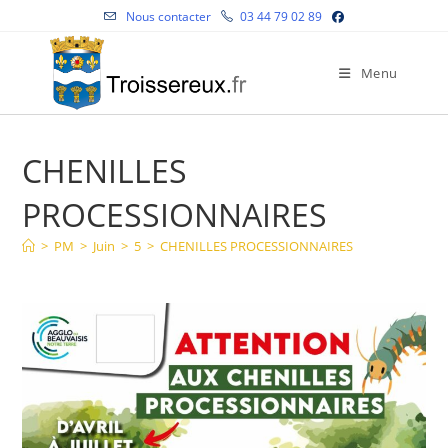
Skip
Nous contacter
03 44 79 02 89
to
content
Menu
CHENILLES
PROCESSIONNAIRES
>
PM
>
Juin
>
5
>
CHENILLES PROCESSIONNAIRES