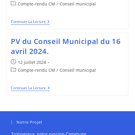
publiée :
Post
Compte-rendu CM
/
Conseil municipal
category:
PROCES
Continuer La Lecture
VERBAL
Du
Conseil
PV du Conseil Municipal du 16
Municipal
Du
avril 2024.
21
Novembre
2024
Publication
12 juillet 2024
publiée :
Post
Compte-rendu CM
/
Conseil municipal
category:
PV
Continuer La Lecture
Du
Conseil
Municipal
Du
16
Avril
2024.
Notre Projet
Troissereux, notre passion Commune