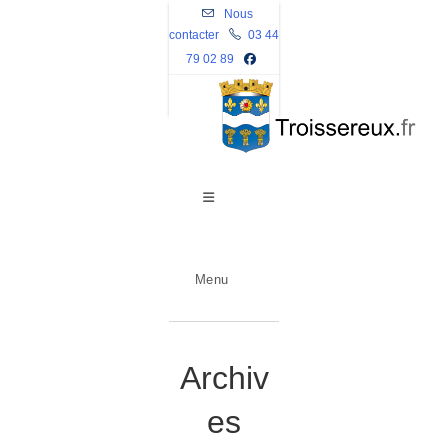
Skip
Nous
contacter
to
03 44
79 02 89
content
Menu
Archiv
es