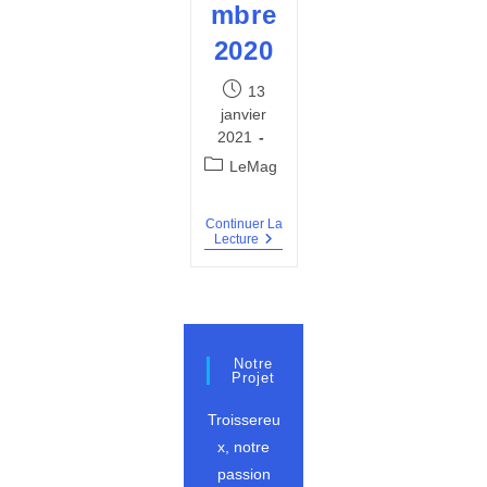
mbre
2020
Publication
13
publiée :
janvier
2021
Post
LeMag
category:
Continuer La
BVT
Lecture
#4
–
Décembre
2020
Notre
Projet
Troissereu
x, notre
passion