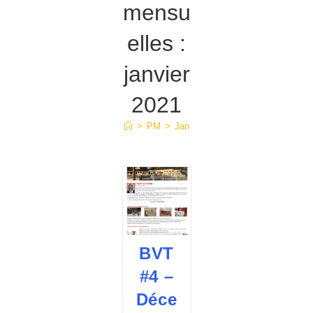
mensu
elles :
janvier
2021
>
PM
>
Jan
BVT
#4 –
Déce