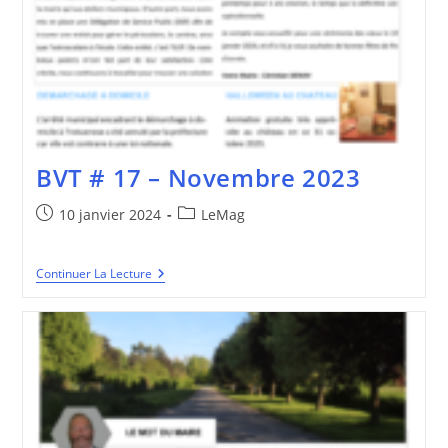
BVT # 17 – Novembre 2023
Publication
Post
10 janvier 2024
LeMag
publiée :
category:
BVT
Continuer La Lecture
#
17
–
Novembre
2023