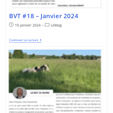
BVT #18 – Janvier 2024
Publication
Post
10 janvier 2024
LeMag
publiée :
category:
BVT
Continuer La Lecture
#18
–
Janvier
2024