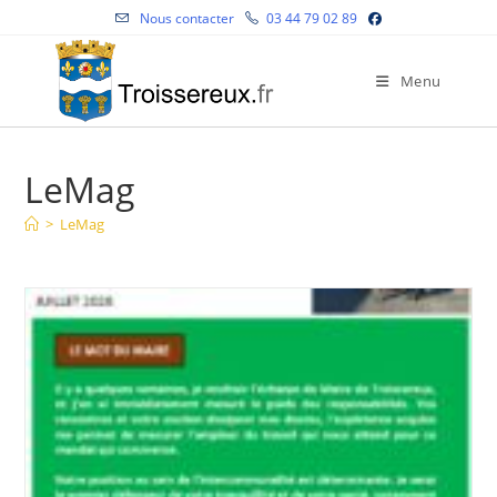
Skip
Nous contacter
03 44 79 02 89
to
content
Menu
LeMag
>
LeMag