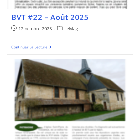
BVT #22 – Août 2025
Publication
Post
12 octobre 2025
LeMag
publiée :
category:
BVT
Continuer La Lecture
#22
–
Août
2025