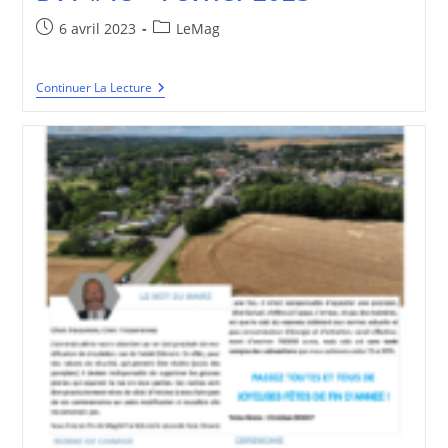
Publication
Post
6 avril 2023
LeMag
publiée :
category:
BVT
Continuer La Lecture
#15
–
Février
2023