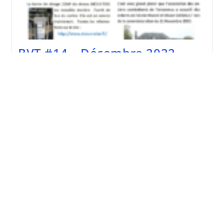
BVT #14 – Décembre 2022
Publication
Post
28 janvier 2023
LeMag
publiée :
category:
BVT
Continuer La Lecture
#14
–
Décembre
2022