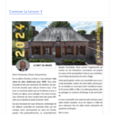
publiée :
category:
BVT
Continuer La Lecture
#19
–
Août
2024