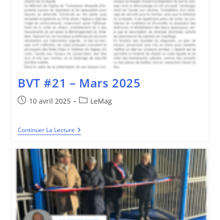
BVT #21 – Mars 2025
Publication
Post
10 avril 2025
LeMag
publiée :
category:
BVT
Continuer La Lecture
#21
–
Mars
2025