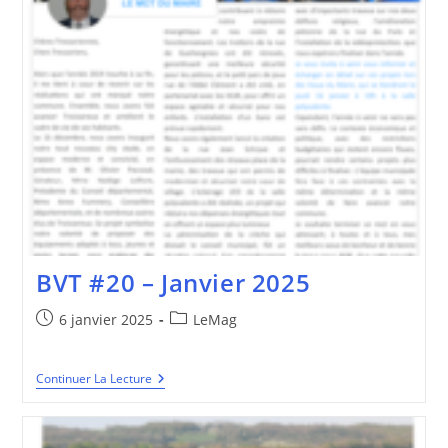
BVT #20 – Janvier 2025
Publication
Post
6 janvier 2025
LeMag
publiée :
category:
BVT
Continuer La Lecture
#20
–
Janvier
2025