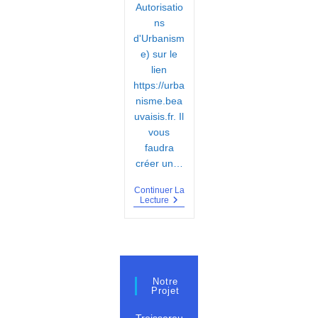
Autorisatio
ns
d'Urbanism
e) sur le
lien
https://urba
nisme.bea
uvaisis.fr. Il
vous
faudra
créer un…
Continuer La
Dématérialisation
Lecture
Des
Dossiers
D’urbanisme
Notre
Projet