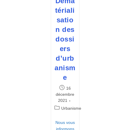
Déma
tériali
satio
n des
dossi
ers
d’urb
anism
e
Publication
16
publiée :
décembre
2021
Post
Urbanisme
category:
Nous vous
informons