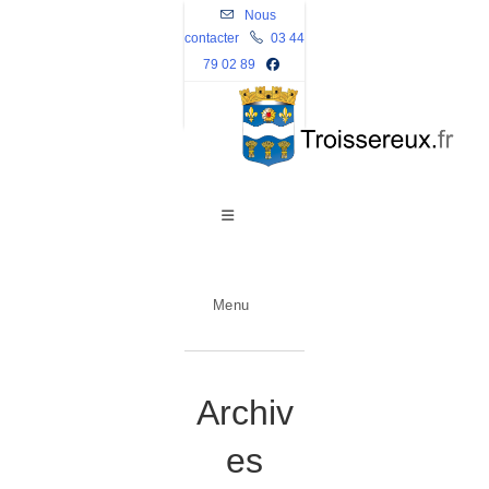
Skip
Nous
contacter
to
03 44
79 02 89
content
Menu
Archiv
es